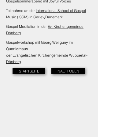
Gospelsommerabend mit Joyful Voices
Teilnahme an der
International School of Gospel
Music
(ISGM) in Gerlev/Dänemark.
Gospel Meditation in der
Ev. Kirchengemeinde
Dönberg
.
Gospelworkshop mit Georg Weilguny im
Quartierhaus
der
Evangelischen Kirchengemeinde Wuppertal-
Dönberg
.
STARTSEITE
NACH OBEN